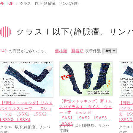
TOP
クラスⅠ以下(静脈瘤、リンパ浮腫)
クラスⅠ以下(静脈瘤、リンパ
14件
の商品がございます。
価格順
新着順
表示件数
【弾性ストッキング】新リム
【弾性ストッキング】リムス
【弾性
スパイラルエニタイム ショ
パイラルスリープ Xショ
パイラ
ート丈 かかと付
ート丈 LSSX1 LSSX2
丈 LS
LSAS1 LSAS2 LSAS3
LSSX3 LSSX4
LSSN3
LSAS4
クラスⅠ以下(静脈瘤、リンパ
クラスⅠ以下(静脈瘤、リンパ
クラス
浮腫)
浮腫)
浮腫)