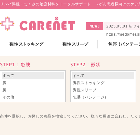
リンパ浮腫・むくみの治療材料をトータルサポート ～がん患者様向けのケア
NEWS
2025.03.01
https://medomer.
すべて
すべて
脚
弾性ストッキング
腕
弾性スリーブ
その他
包帯（バンテージ）
補助具 / パッド類
間欠的空気圧縮装置 / DVD
条件を選択し、お探しの商品を検索してください。様々な用途に合わせ、たく
化学療法前後のケア用品
その他