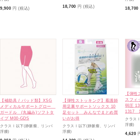
18,700
円 (税込)
9,900
円 (税込)
18,700
【弾性
スフィ
【補助具 / パッド類】XSG
【弾性ストッキング】看護師
弱圧 1
メディカルサポートグロー
用足裏サポートソックス 10
1317 1
ガードル (丸編み)ソフトタ
足セット みんなでまとめ買
イプ M00-GDS
いがお得
クラス
浮腫)
クラスⅠ以下(静脈瘤、リンパ
クラスⅠ以下(静脈瘤、リンパ
浮腫)
浮腫)
4,620