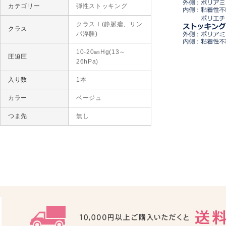
カテゴリー
弾性ストッキング
クラスⅠ(静脈瘤、リン
クラス
パ浮腫)
10-20㎜Hg(13～
圧迫圧
26hPa)
入り数
1本
カラー
ベージュ
つま先
無し