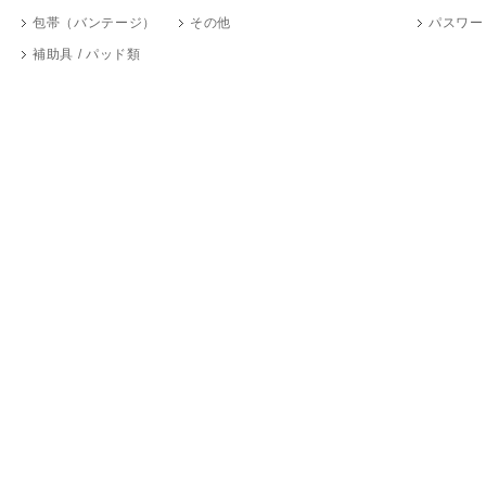
包帯（バンテージ）
その他
パスワー
補助具 / パッド類