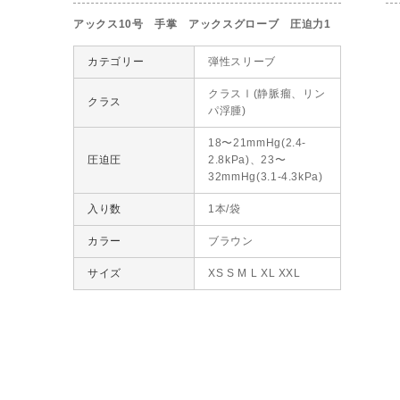
アックス10号 手掌 アックスグローブ 圧迫力1
カテゴリー
弾性スリーブ
クラスⅠ(静脈瘤、リン
クラス
パ浮腫)
18〜21mmHg(2.4-
圧迫圧
2.8kPa)、23〜
32mmHg(3.1-4.3kPa)
入り数
1本/袋
カラー
ブラウン
サイズ
XS S M L XL XXL