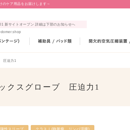
けのケア用品をお届けします～
03.01 新サイトオープン 詳細は下部のお知らせへ
medomer.shop
 圧迫力1
アックスグローブ 圧迫力1
弾性スリーブ
クラスⅠ(静脈瘤、リンパ浮腫)