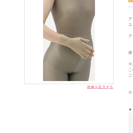
ア
ユ
グ
厚
※
こ
ご
画像を拡大する
カ
▼